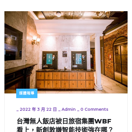
媒體報導
_
2022 年 3 月 22 日
_
Admin
_
0 Comments
台灣無人飯店被日旅宿集團WBF
看上，新創敦謙智能技術強在哪？