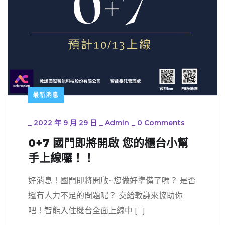
最新消息
_
2022 年 9 月 29 日
_
Admin
_
0 Comments
0+7 國門即將開啟 您的櫃台小幫
手上線囉！！
好消息！國門即將開啟~您做好準備了嗎？ 是否
還有人力不足的問題呢？ 交給敦謙來協助你
吧！智能入住機台全面上線中 […]