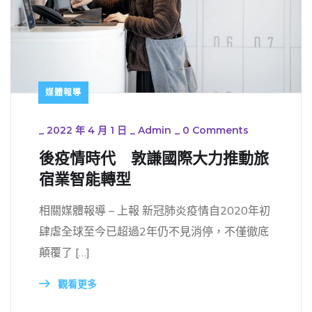
媒體報導
_
2022 年 4 月 1 日
_
Admin
_
0 Comments
後疫情時代 敦謙國際大力推動旅
宿業智能轉型
相關媒體報導 – 上報 新冠肺炎疫情⾃2020年初
肆虐全球⾄今已超過2年仍不⾒消停，不僅徹底
顛覆了 […]
觀看更多