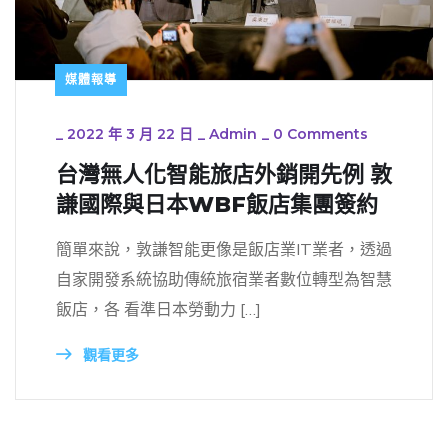
媒體報導
_
2022 年 3 月 22 日
_
Admin
_
0 Comments
台灣無人化智能旅店外銷開先例 敦
謙國際與日本WBF飯店集團簽約
簡單來說，敦謙智能更像是飯店業IT業者，透過
自家開發系統協助傳統旅宿業者數位轉型為智慧
飯店，各 看準日本勞動力 […]
觀看更多